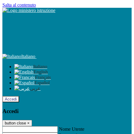
Salta al contenuto
Italiano
Italiano
English
Français
Español
عربى
Accedi
Accedi
button close
×
Nome Utente