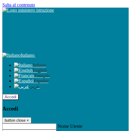
Salta al contenuto
Italiano
Italiano
English
Français
Español
عربى
Accedi
Accedi
button close
×
Nome Utente