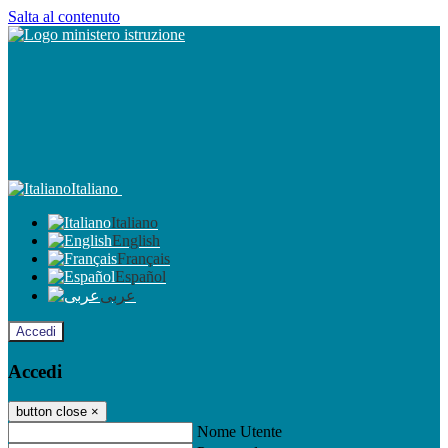
Salta al contenuto
Italiano
Italiano
English
Français
Español
عربى
Accedi
Accedi
button close
×
Nome Utente