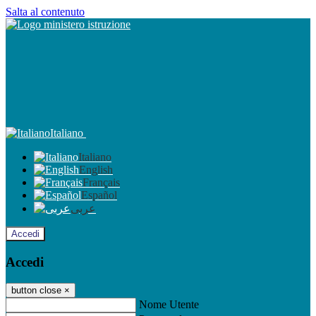
Salta al contenuto
Italiano
Italiano
English
Français
Español
عربى
Accedi
Accedi
button close
×
Nome Utente