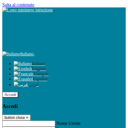
Salta al contenuto
Italiano
Italiano
English
Français
Español
عربى
Accedi
Accedi
button close
×
Nome Utente