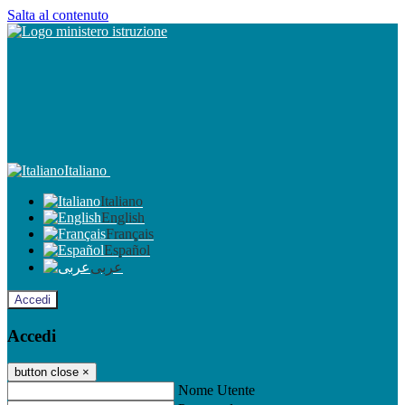
Salta al contenuto
Italiano
Italiano
English
Français
Español
عربى
Accedi
Accedi
button close
×
Nome Utente