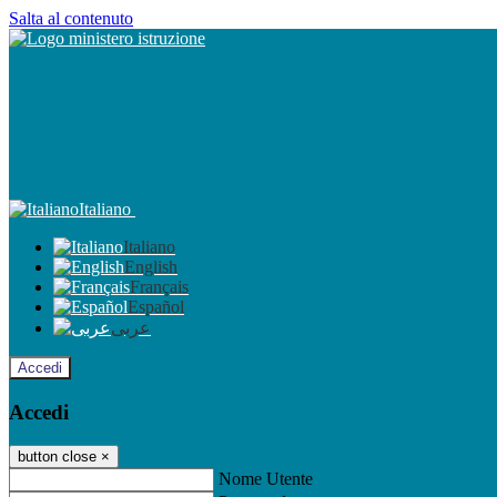
Salta al contenuto
Italiano
Italiano
English
Français
Español
عربى
Accedi
Accedi
button close
×
Nome Utente