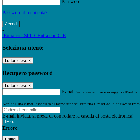
Password
Password dimenticata?
-
Entra con SPID
Entra con CIE
Seleziona utente
button close
×
Recupero password
button close
×
E-mail
Verrà inviato un messaggio all'indirizz
Non hai una e-mail associata al nome utente? Effettua il reset della password tram
E-mail inviata, si prega di controllare la casella di posta elettronica!
Errore
Chiudi