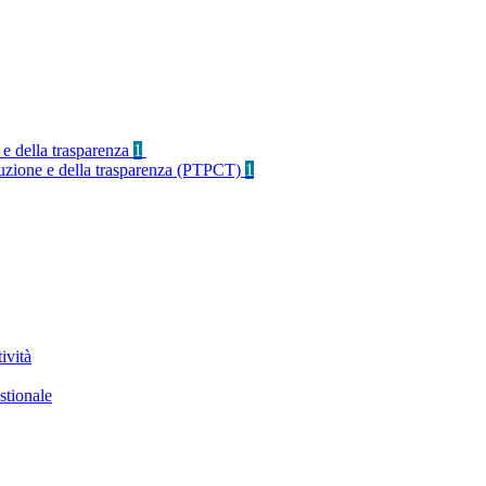
 e della trasparenza
1
rruzione e della trasparenza (PTPCT)
1
ività
stionale