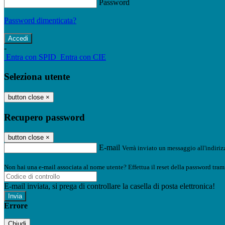
Password
Password dimenticata?
-
Entra con SPID
Entra con CIE
Seleziona utente
button close
×
Recupero password
button close
×
E-mail
Verrà inviato un messaggio all'indirizz
Non hai una e-mail associata al nome utente? Effettua il reset della password tram
E-mail inviata, si prega di controllare la casella di posta elettronica!
Errore
Chiudi