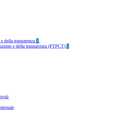
 e della trasparenza
1
rruzione e della trasparenza (PTPCT)
1
ività
stionale