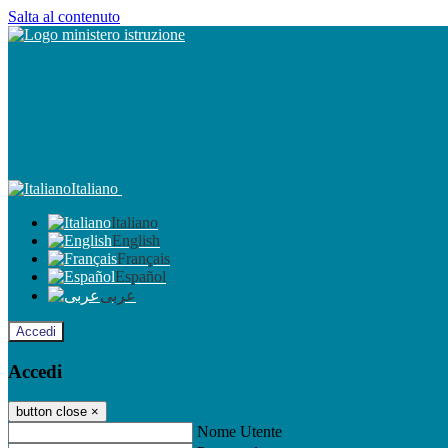
Salta al contenuto
Italiano
Italiano
English
Français
Español
عربى
Accedi
Accedi
button close
×
Nome Utente