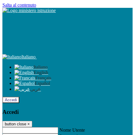
Salta al contenuto
Italiano
Italiano
English
Français
Español
عربى
Accedi
Accedi
button close
×
Nome Utente