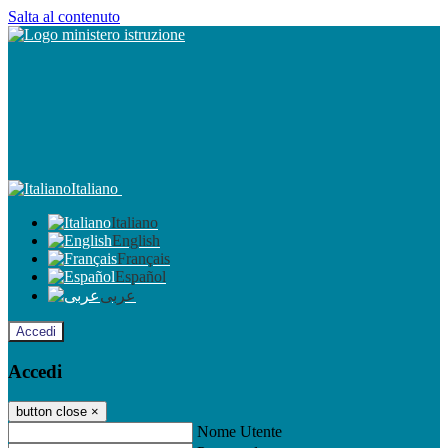
Salta al contenuto
Italiano
Italiano
English
Français
Español
عربى
Accedi
Accedi
button close
×
Nome Utente