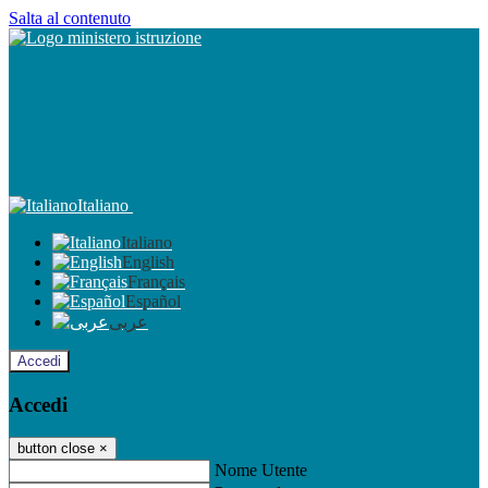
Salta al contenuto
Italiano
Italiano
English
Français
Español
عربى
Accedi
Accedi
button close
×
Nome Utente