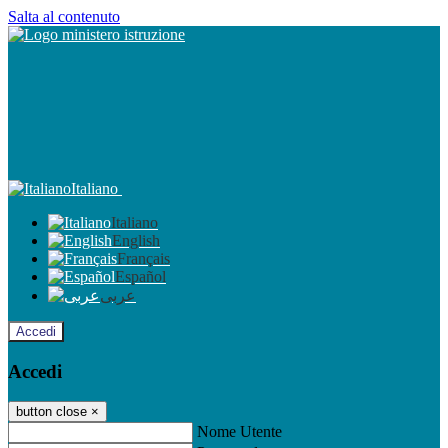
Salta al contenuto
Italiano
Italiano
English
Français
Español
عربى
Accedi
Accedi
button close
×
Nome Utente