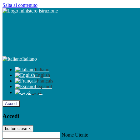
Salta al contenuto
Italiano
Italiano
English
Français
Español
عربى
Accedi
Accedi
button close
×
Nome Utente