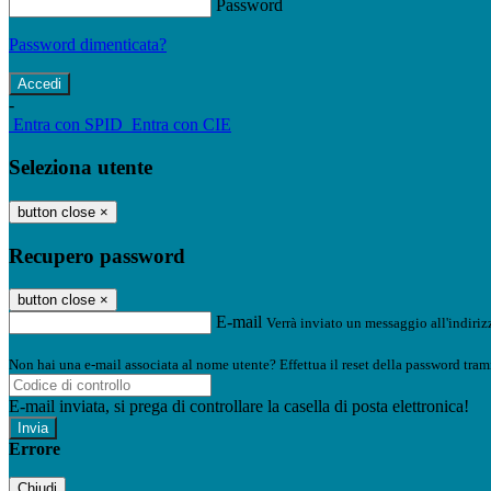
Password
Password dimenticata?
-
Entra con SPID
Entra con CIE
Seleziona utente
button close
×
Recupero password
button close
×
E-mail
Verrà inviato un messaggio all'indirizz
Non hai una e-mail associata al nome utente? Effettua il reset della password tram
E-mail inviata, si prega di controllare la casella di posta elettronica!
Errore
Chiudi