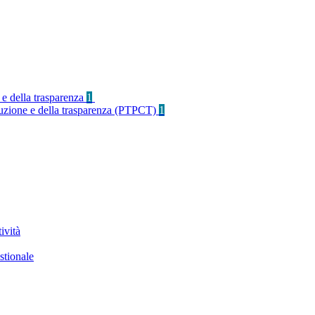
 e della trasparenza
1
rruzione e della trasparenza (PTPCT)
1
ività
stionale