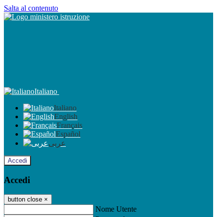
Salta al contenuto
Italiano
Italiano
English
Français
Español
عربى
Accedi
Accedi
button close
×
Nome Utente