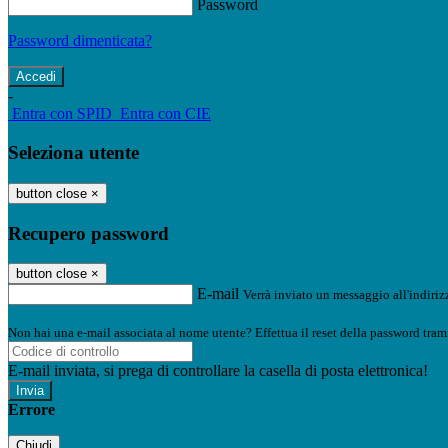
Password
Password dimenticata?
-
Entra con SPID
Entra con CIE
Seleziona utente
button close
×
Recupero password
button close
×
E-mail
Verrà inviato un messaggio all'indirizz
Non hai una e-mail associata al nome utente? Effettua il reset della password tram
E-mail inviata, si prega di controllare la casella di posta elettronica!
Errore
Chiudi