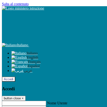
Salta al contenuto
Italiano
Italiano
English
Français
Español
عربى
Accedi
Accedi
button close
×
Nome Utente