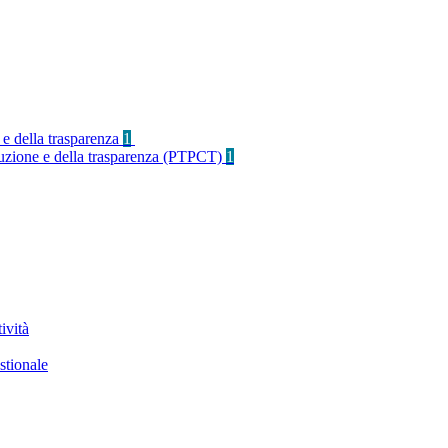
 e della trasparenza
1
rruzione e della trasparenza (PTPCT)
1
ività
stionale