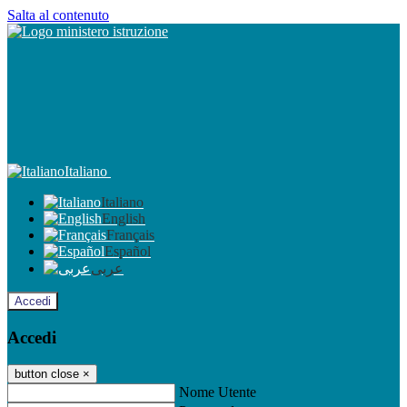
Salta al contenuto
Italiano
Italiano
English
Français
Español
عربى
Accedi
Accedi
button close
×
Nome Utente