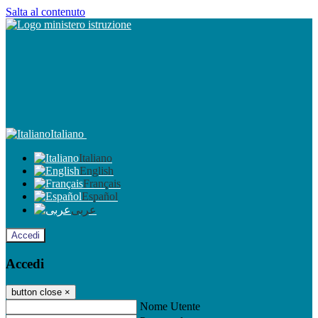
Salta al contenuto
Italiano
Italiano
English
Français
Español
عربى
Accedi
Accedi
button close
×
Nome Utente