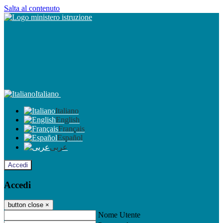
Salta al contenuto
Italiano
Italiano
English
Français
Español
عربى
Accedi
Accedi
button close
×
Nome Utente