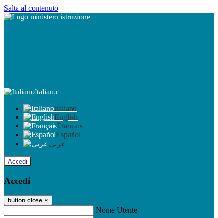
Salta al contenuto
Italiano
Italiano
English
Français
Español
عربى
Accedi
Accedi
button close
×
Nome Utente