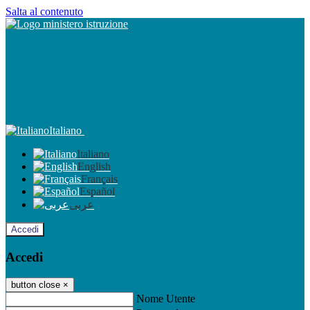
Salta al contenuto
Italiano
Italiano
English
Français
Español
عربى
Accedi
Accedi
button close
×
Nome Utente