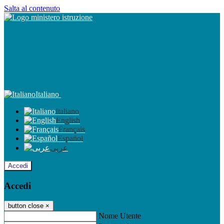
Salta al contenuto
Italiano
Italiano
English
Français
Español
عربى
Accedi
Accedi
button close
×
Nome Utente