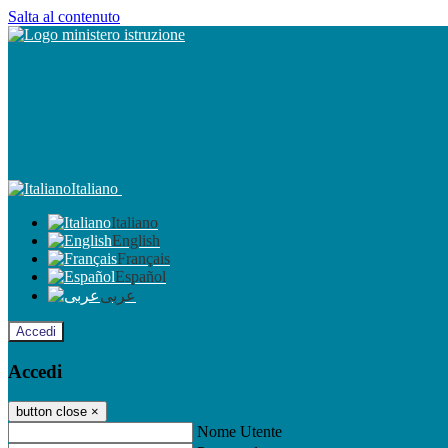
Salta al contenuto
Italiano
Italiano
English
Français
Español
عربى
Accedi
Accedi
button close
×
Nome Utente