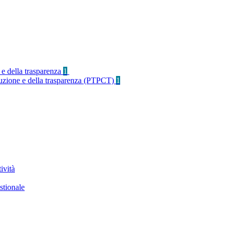
 e della trasparenza
1
rruzione e della trasparenza (PTPCT)
1
ività
stionale