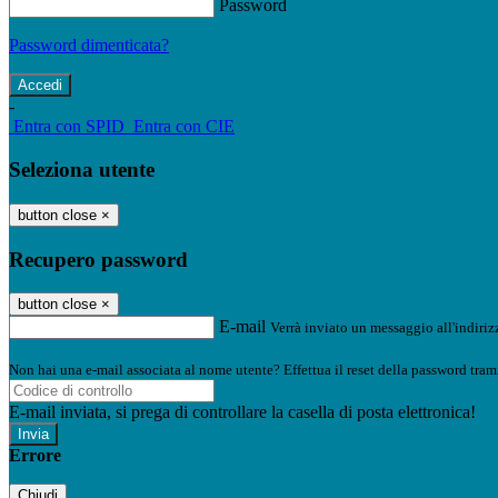
Password
Password dimenticata?
-
Entra con SPID
Entra con CIE
Seleziona utente
button close
×
Recupero password
button close
×
E-mail
Verrà inviato un messaggio all'indirizz
Non hai una e-mail associata al nome utente? Effettua il reset della password tram
E-mail inviata, si prega di controllare la casella di posta elettronica!
Errore
Chiudi