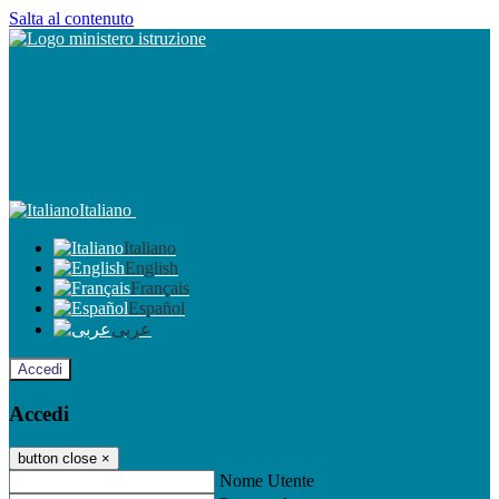
Salta al contenuto
Italiano
Italiano
English
Français
Español
عربى
Accedi
Accedi
button close
×
Nome Utente